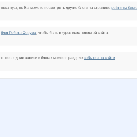
Mamavety
Mora
ORUDZHEK
Olgs
Olushka)
Pristavochka
 пока пуст, но Вы можете посмотреть другие блоги на странице
рейтинга блог
Zaika-Zaznaika
Zvetochek
annyne
confessa*
cornflour
elen76
е
блог Робота Форума
, чтобы быть в курсе всех новостей сайта.
ludochek
natalyaeg
natylek
o.samarina
oks-moks
samsonova
ть последние записи в блогах можно в разделе
события на сайте
.
я
Елена АЛ
Фея Драже
Контактные линзы
Крошка Мю
Лёлик 32
Любимая косметика
@
Оксана Курцына
Олеся25
Ольга-Т
Я_Аня
Семеро-По-Лавкам
Улена