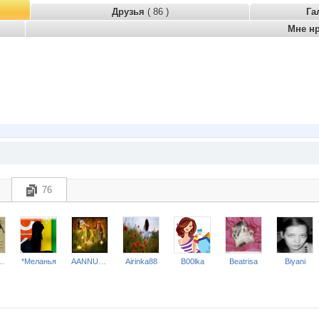
Друзья
( 86 )
Га
Мне н
76
ТКИ и БЕЛЬЕ*
*Меланья
AANNUSHKA
Airinka88
B00lka
Beatrisa
Biyani