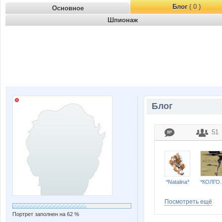
Блог
( 0 )
Основное
Шпионаж
Блог
51
*Natalina*
*КОЛГО
Посмотреть ещё
Портрет заполнен на 62 %