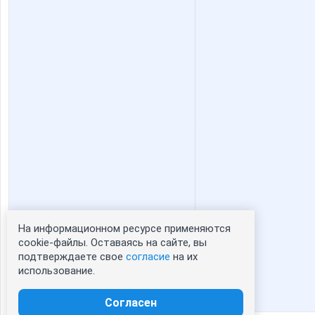
На информационном ресурсе применяются
Статистика портрета:
cookie-файлы. Оставаясь на сайте, вы
подтверждаете свое
согласие
на их
сейчас просматривают портрет - 0
использование.
зарегистрированные пользователи
посетившие портрет за 7 дней - 0
Согласен