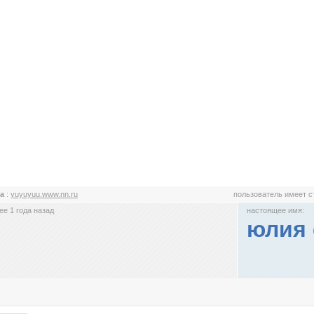
а
:
yuyuyuu.www.nn.ru
пользователь имеет 
е 1 года назад
настоящее имя:
юлия