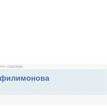
статус
«трастовый»
 филимонова