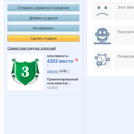
Lenochka1994
Lonza
Этот блог
Отправить приватное сообщение
Добавить в друзья
Игнорировать
Tau
Wine
Посетит
Сделать подарок
Совместная покупка: взрослый
kys1977
la-Belle
популярность:
Посмотре
-4
4303 место
↓
рейтинг
4745
?
Привилегированный
АРИСИЯ
Бразили
пользователь
3
уровня
Ниж-ка
НАТИК