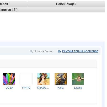
лерея
Поиск людей
равится
( 5 )
Рейтинг топ-50 блоггеров
DOSA
F@RO
KRASOTKA_N
Knita
Latona